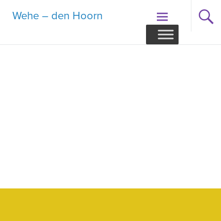
Ga
Wehe – den Hoorn
naar
de
inhoud