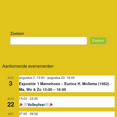
Zoeken
Zoeken
Aankomende evenementen
augustus 3 -13:00
-
augustus 23 -16:00
AUG
3
Expositie ‘t Marnehoes – Eunice H. Mollema (1952)
Ma, Wo & Zo 13:00 – 16:00
15:00
-
23:30
AUG
22
Volleyfest
07:00
-
09:30
SEP