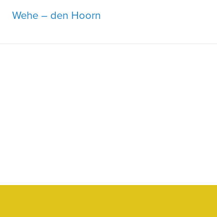
Ga
Wehe – den Hoorn
naar
de
inhoud