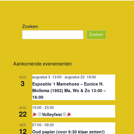
Zoeken
Zoeken
Aankomende evenementen
augustus 3 -13:00
-
augustus 23 -16:00
AUG
3
Expositie ‘t Marnehoes – Eunice H.
Mollema (1952) Ma, Wo & Zo 13:00 –
16:00
15:00
-
23:30
AUG
22
Volleyfest
07:00
-
09:30
SEP
12
Oud papier (voor 9:30 klaar zetten!)