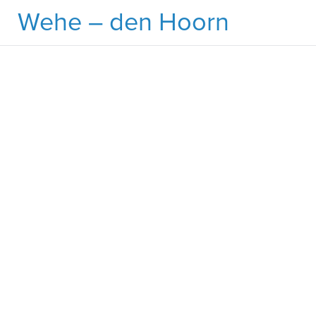
Ga
Wehe – den Hoorn
naar
de
inhoud