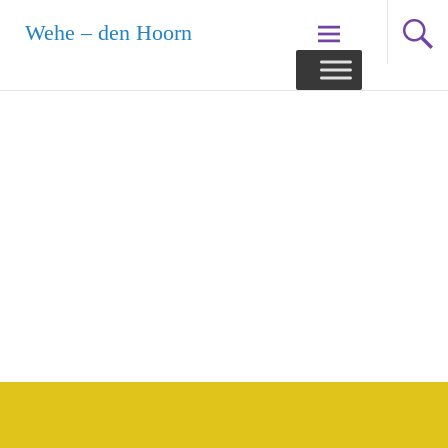
Ga
Wehe – den Hoorn
naar
de
inhoud