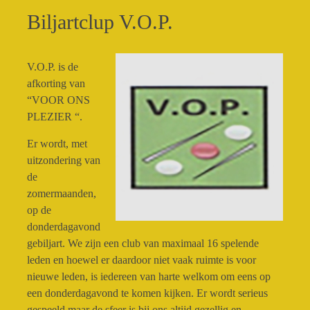
Biljartclup V.O.P.
V.O.P. is de
afkorting van
“VOOR ONS
PLEZIER “.
Er wordt, met
uitzondering van
de
zomermaanden,
op de
donderdagavond
gebiljart. We zijn een club van maximaal 16 spelende
leden en hoewel er daardoor niet vaak ruimte is voor
nieuwe leden, is iedereen van harte welkom om eens op
een donderdagavond te komen kijken. Er wordt serieus
gespeeld maar de sfeer is bij ons altijd gezellig en