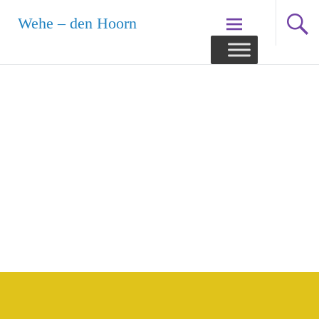
Ga
Wehe – den Hoorn
naar
de
inhoud