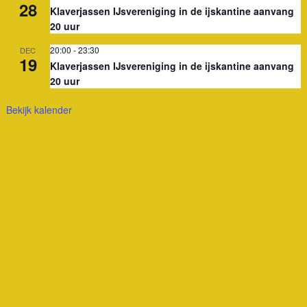
28
Klaverjassen IJsvereniging in de ijskantine aanvang
20 uur
20:00
-
23:30
DEC
19
Klaverjassen IJsvereniging in de ijskantine aanvang
20 uur
Bekijk kalender