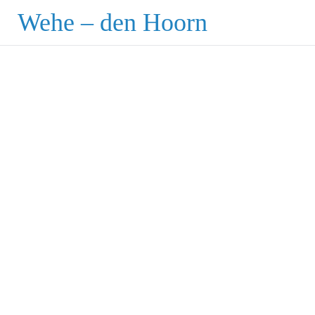
Ga
Wehe – den Hoorn
naar
de
inhoud