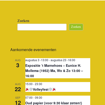
Zoeken
Zoeken
Aankomende evenementen
augustus 3 -13:00
-
augustus 23 -16:00
AUG
3
Expositie ‘t Marnehoes – Eunice H.
Mollema (1952) Ma, Wo & Zo 13:00 –
16:00
15:00
-
23:30
AUG
22
Volleyfest
07:00
-
09:30
SEP
12
Oud papier (voor 9:30 klaar zetten!)