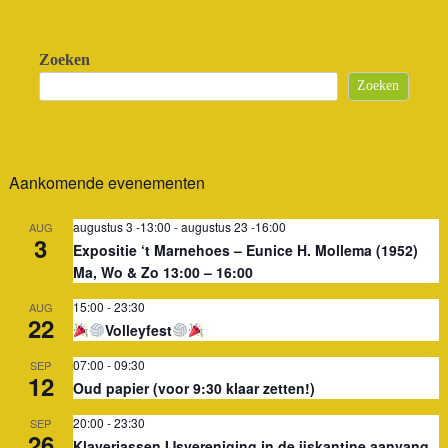
Zoeken
Zoeken
Aankomende evenementen
augustus 3 -13:00
-
augustus 23 -16:00
AUG
3
Expositie ‘t Marnehoes – Eunice H. Mollema (1952)
Ma, Wo & Zo 13:00 – 16:00
15:00
-
23:30
AUG
22
Volleyfest
07:00
-
09:30
SEP
12
Oud papier (voor 9:30 klaar zetten!)
20:00
-
23:30
SEP
26
Klaverjassen IJsvereniging in de ijskantine aanvang