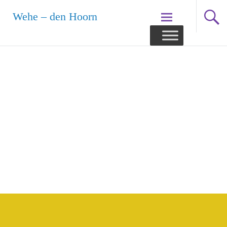
Ga
Wehe – den Hoorn
naar
de
inhoud