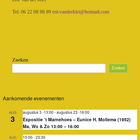
Tel. 06 22 08 98 89
ericvanderklei@hotmail.com
Zoeken
Zoeken
Aankomende evenementen
augustus 3 -13:00
-
augustus 23 -16:00
AUG
3
Expositie ‘t Marnehoes – Eunice H. Mollema (1952)
Ma, Wo & Zo 13:00 – 16:00
15:00
-
23:30
AUG