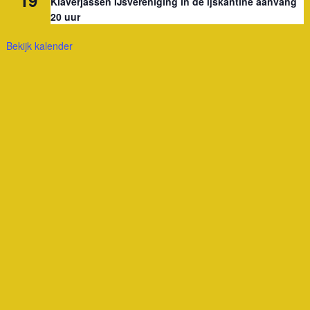
Klaverjassen IJsvereniging in de ijskantine aanvang
20 uur
Bekijk kalender