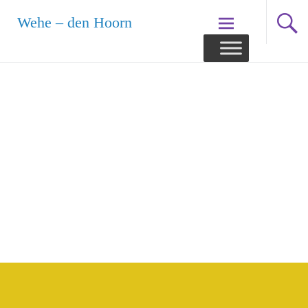
Ga
Wehe – den Hoorn
naar
de
inhoud